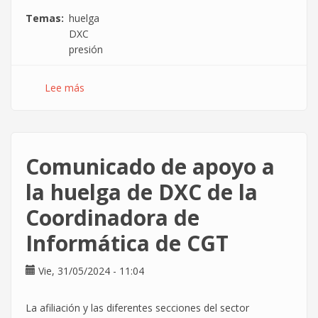
Temas
huelga
DXC
presión
Lee más
sobre
La
Huelga
en
DXC
Comunicado de apoyo a
está
permitiendo
la huelga de DXC de la
ampliar
Coordinadora de
la
presión
Informática de CGT
por
el
Vie, 31/05/2024 - 11:04
poder
adquisitivo
La afiliación y las diferentes secciones del sector