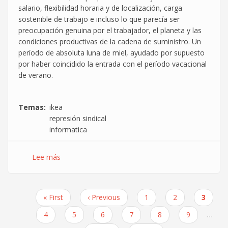
salario, flexibilidad horaria y de localización, carga
sostenible de trabajo e incluso lo que parecía ser
preocupación genuina por el trabajador, el planeta y las
condiciones productivas de la cadena de suministro. Un
período de absoluta luna de miel, ayudado por supuesto
por haber coincidido la entrada con el período vacacional
de verano.
Temas
ikea
represión sindical
informatica
Lee más
sobre
Diario
de
la
Primera
« First
Página
‹ Previous
Page
1
Page
2
Página
3
represión
Paginación
página
anterior
actual
en
Page
4
Page
5
Page
6
Page
7
Page
8
Page
9
…
Ikea