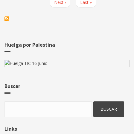
Siguiente
Next ›
Última
Last »
informática
página
página
Huelga por Palestina
Buscar
Buscar
Links