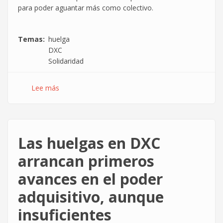
para poder aguantar más como colectivo.
Temas
huelga
DXC
Solidaridad
Lee más
sobre
Repartimos
21.585€
entre
la
Las huelgas en DXC
plantilla
de
arrancan primeros
DXC
avances en el poder
como
Caja
adquisitivo, aunque
de
Resistencia
insuficientes