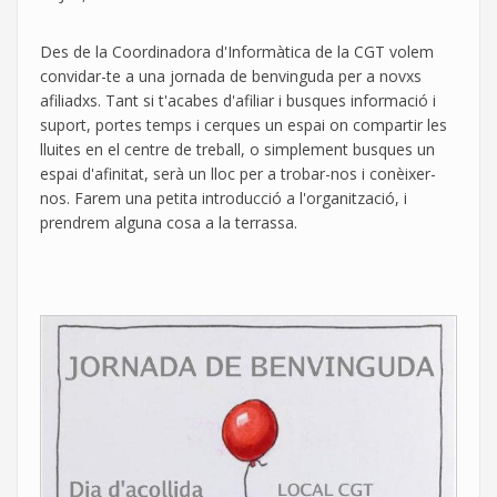
de
la
Des de la Coordinadora d'Informàtica de la CGT volem
Coordinadora
convidar-te a una jornada de benvinguda per a novxs
de
afiliadxs. Tant si t'acabes d'afiliar i busques informació i
Informática
suport, portes temps i cerques un espai on compartir les
de
lluites en el centre de treball, o simplement busques un
CGT
espai d'afinitat, serà un lloc per a trobar-nos i conèixer-
nos. Farem una petita introducció a l'organització, i
prendrem alguna cosa a la terrassa.