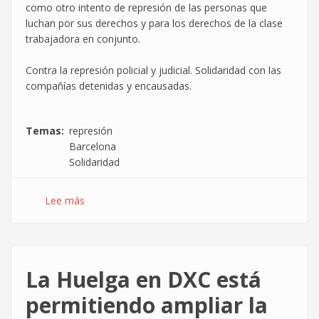
como otro intento de represión de las personas que
luchan por sus derechos y para los derechos de la clase
trabajadora en conjunto.
Contra la represión policial y judicial. Solidaridad con las
compañías detenidas y encausadas.
Temas
represión
Barcelona
Solidaridad
Lee más
sobre
Solidaridad
con
las
detenidas
La Huelga en DXC está
los
días
permitiendo ampliar la
18