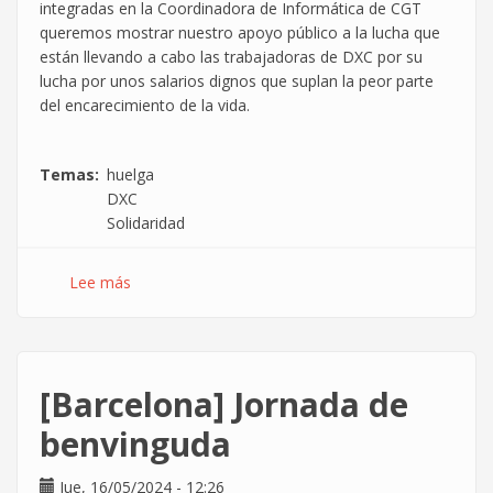
integradas en la Coordinadora de Informática de CGT
queremos mostrar nuestro apoyo público a la lucha que
están llevando a cabo las trabajadoras de DXC por su
lucha por unos salarios dignos que suplan la peor parte
del encarecimiento de la vida.
Temas
huelga
DXC
Solidaridad
Lee más
sobre
Comunicado
de
apoyo
a
[Barcelona] Jornada de
la
huelga
benvinguda
de
DXC
Jue, 16/05/2024 - 12:26