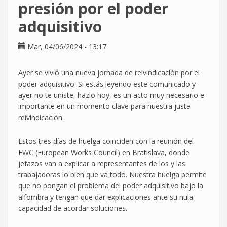
presión por el poder
y
19
adquisitivo
Junio
en
Mar, 04/06/2024 - 13:17
Barcelona
por
hechos
Ayer se vivió una nueva jornada de reivindicación por el
relacionados
poder adquisitivo. Si estás leyendo este comunicado y
con
ayer no te uniste, hazlo hoy, es un acto muy necesario e
la
importante en un momento clave para nuestra justa
lucha
reivindicación.
sindical
y
Estos tres días de huelga coinciden con la reunión del
por
EWC (European Works Council) en Bratislava, donde
los
jefazos van a explicar a representantes de los y las
derechos
trabajadoras lo bien que va todo. Nuestra huelga permite
que no pongan el problema del poder adquisitivo bajo la
alfombra y tengan que dar explicaciones ante su nula
capacidad de acordar soluciones.