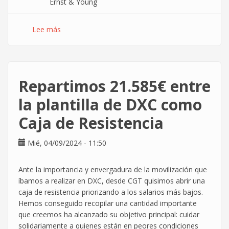
Ernst & Young
Lee más
sobre
Nueva
sección
sindical
en
Repartimos 21.585€ entre
EY
Transforma
la plantilla de DXC como
del
Caja de Resistencia
Grupo
Ernst
&
Mié, 04/09/2024 - 11:50
Young
Ante la importancia y envergadura de la movilización que
íbamos a realizar en DXC, desde CGT quisimos abrir una
caja de resistencia priorizando a los salarios más bajos.
Hemos conseguido recopilar una cantidad importante
que creemos ha alcanzado su objetivo principal: cuidar
solidariamente a quienes están en peores condiciones