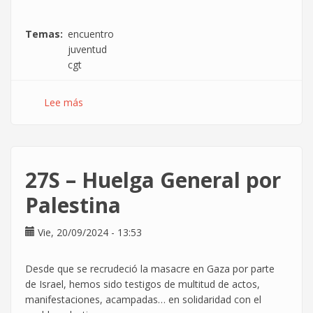
Temas
encuentro
juventud
cgt
Lee más
sobre
II
Encuentro
de
Juventudes
27S – Huelga General por
CGT
Palestina
Vie, 20/09/2024 - 13:53
Desde que se recrudeció la masacre en Gaza por parte
de Israel, hemos sido testigos de multitud de actos,
manifestaciones, acampadas… en solidaridad con el