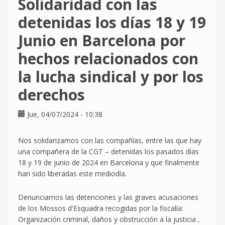
Solidaridad con las
arrancan
primeros
detenidas los días 18 y 19
avances
Junio en Barcelona por
en
el
hechos relacionados con
poder
adquisitivo,
la lucha sindical y por los
aunque
derechos
insuficientes
Jue, 04/07/2024 - 10:38
Nos solidarizamos con las compañías, entre las que hay
una compañera de la CGT – detenidas los pasados días
18 y 19 de junio de 2024 en Barcelona y que finalmente
han sido liberadas este mediodía.
Denunciamos las detenciones y las graves acusaciones
de los Mossos d'Esquadra recogidas por la fiscalía:
Organización criminal, daños y obstrucción a la justicia ,