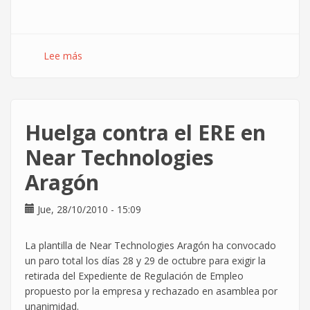
Lee más
sobre
Guifi.net,
una
red
contra
Huelga contra el ERE en
la
brecha
Near Technologies
digital
Aragón
Jue, 28/10/2010 - 15:09
La plantilla de Near Technologies Aragón ha convocado
un paro total los días 28 y 29 de octubre para exigir la
retirada del Expediente de Regulación de Empleo
propuesto por la empresa y rechazado en asamblea por
unanimidad.