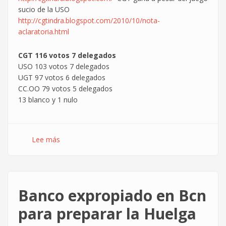
sucio de la USO
http://cgtindra.blogspot.com/2010/10/nota-
aclaratoria.html
CGT 116 votos 7 delegados
USO 103 votos 7 delegados
UGT 97 votos 6 delegados
CC.OO 79 votos 5 delegados
13 blanco y 1 nulo
Lee más
sobre
CGT
gana
las
elecciones
Banco expropiado en Bcn
sindicales
en
para preparar la Huelga
Indra