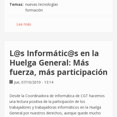
Temas
nuevas tecnologías
formación
Lee más
sobre
Oferta
de
dos
cursos
L@s Informátic@s en la
gratuitos
sobre
Huelga General: Más
nuevas
fuerza, más participación
tecnologías
y
comunicación
Jue, 07/10/2010 - 13:14
Desde la Coordinadora de Informática de CGT hacemos
una lectura positiva de la participación de los
trabajadores y trabajadoras informáticos en la Huelga
General por nuestros derechos, aunque quede mucho