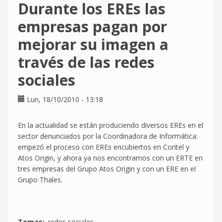
Durante los EREs las
Introducción
al
empresas pagan por
"copyleft"
mejorar su imagen a
y
la
través de las redes
cultura
libre
sociales
(Tomelloso)
Lun, 18/10/2010 - 13:18
En la actualidad se están produciendo diversos EREs en el
sector denunciados por la Coordinadora de Informática:
empezó el proceso con EREs encubiertos en Coritel y
Atos Origin, y ahora ya nos encontramos con un ERTE en
tres empresas del Grupo Atos Origin y con un ERE en el
Grupo Thales.
Temas
redes sociales