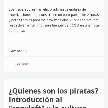
Los trabajadores han elaborado un calendario de
movilizaciones que consiste en un paro parcial de 2 horas
y paros totales para los próximos días 28 y 29 de octubre
respectivamente, informan fuentes de CCOO en una nota
de prensa.
Temas
ERE
Lee más
sobre
Huelga
contra
el
ERE
¿Quienes son los piratas?
en
Near
Introducción al
Technologies
Aragón