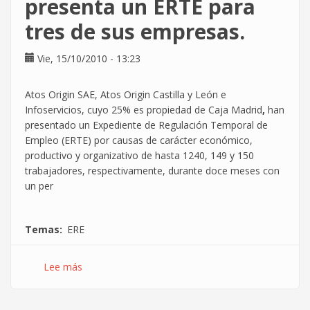
presenta un ERTE para
CGT
tres de sus empresas.
ante
el
desalojo
Vie, 15/10/2010 - 13:23
del
CSO
Atos Origin SAE, Atos Origin Castilla y León e
La
Infoservicios, cuyo 25% es propiedad de Caja Madrid
,
han
Vieja
presentado un Expediente de Regulación Temporal de
Escuela
Empleo (ERTE) por causas de carácter económico,
productivo y organizativo de hasta 1240, 149 y 150
trabajadores, respectivamente, durante doce meses con
un per
Temas
ERE
Lee más
sobre
El
Grupo