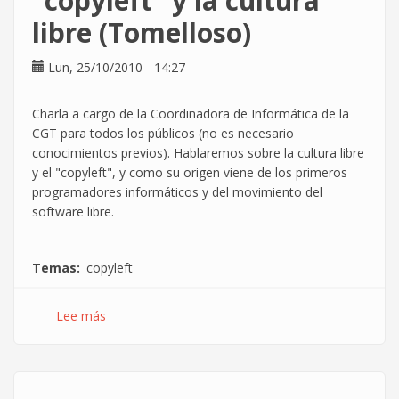
"copyleft" y la cultura
libre (Tomelloso)
Lun, 25/10/2010 - 14:27
Charla a cargo de la Coordinadora de Informática de la
CGT para todos los públicos (no es necesario
conocimientos previos). Hablaremos sobre la cultura libre
y el "copyleft", y como su origen viene de los primeros
programadores informáticos y del movimiento del
software libre.
Temas
copyleft
Lee más
sobre
¿Quienes
son
los
piratas?