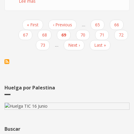
Lee más
sobre
Banco
expropiado
en
Primera
« First
Página
‹ Previous
…
Page
65
Page
66
Bcn
Paginación
página
anterior
para
Page
67
Page
68
Página
69
Page
70
Page
71
Page
72
preparar
actual
Page
73
…
Siguiente
Next ›
Última
Last »
la
página
página
Huelga
General
Huelga por Palestina
Buscar