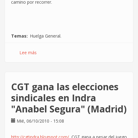
camino por recorrer.
Temas
Huelga General.
Lee más
sobre
L@s
Informátic@s
en
la
CGT gana las elecciones
Huelga
General:
sindicales en Indra
Más
"Anabel Segura" (Madrid)
fuerza,
más
participación
Mié, 06/10/2010 - 15:08
http://cgtindra.blogspot.com/
CGT gana a pesar del juego