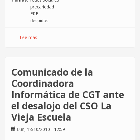
precariedad
ERE
despidos
Lee más
sobre
Durante
los
EREs
las
Comunicado de la
empresas
pagan
Coordinadora
por
Informática de CGT ante
mejorar
su
el desalojo del CSO La
imagen
a
Vieja Escuela
través
de
Lun, 18/10/2010 - 12:59
las