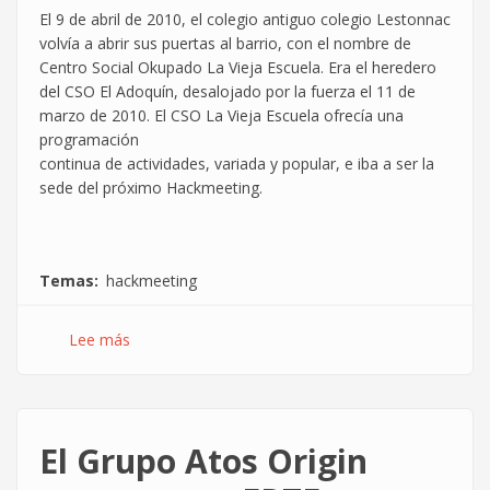
redes
El 9 de abril de 2010, el colegio antiguo colegio Lestonnac
sociales
volvía a abrir sus puertas al barrio, con el nombre de
Centro Social Okupado La Vieja Escuela. Era el heredero
del CSO El Adoquín, desalojado por la fuerza el 11 de
marzo de 2010. El CSO La Vieja Escuela ofrecía una
programación
continua de actividades, variada y popular, e iba a ser la
sede del próximo Hackmeeting.
Temas
hackmeeting
Lee más
sobre
Comunicado
de
la
Coordinadora
El Grupo Atos Origin
Informática
de