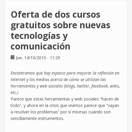
Atos
Origin
Oferta de dos cursos
presenta
un
gratuitos sobre nuevas
ERTE
tecnologías y
para
tres
comunicación
de
sus
Jue, 14/10/2010 - 11:29
empresas.
Encontramos que hay espacio para mejorar la reflexión en
Internet y los medios acerca de cómo se utilizan las
herramientas y web sociales (blogs, twitter, facebook, wikis,
etc.)
Parece que estas herramientas y web sociales “hacen de
todo“, y ahora en la crisis que vivimos parece que “vayan
a resolver los problemas” por sí mismas cuando son
sencillamente instrumentos.