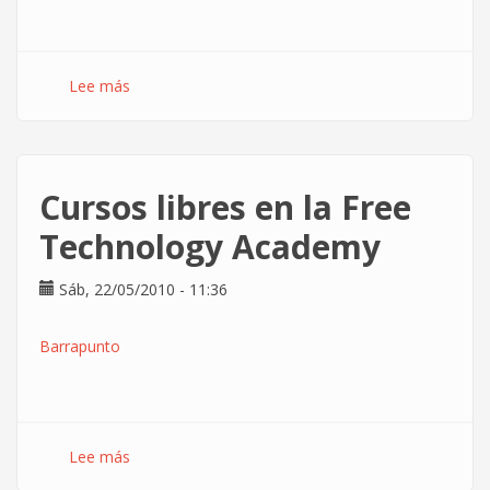
Lee más
sobre
Barcelona
abre
un
expediente
Cursos libres en la Free
a
Indra
Technology Academy
por
la
Sáb, 22/05/2010 - 11:36
Diagonal
Barrapunto
Lee más
sobre
Cursos