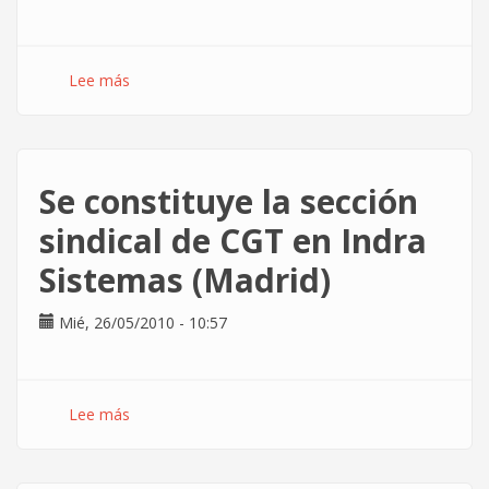
Lee más
sobre
Debate
en
Menéame
sobre
Se constituye la sección
el
sector
sindical de CGT en Indra
al
Sistemas (Madrid)
calor
de
la
Mié, 26/05/2010 - 10:57
presencia
de
CGT
Lee más
sobre
en
Se
Indra
constituye
Sistemas
la