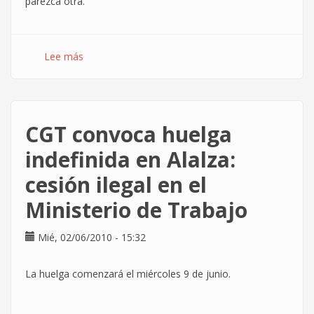
parezca otra.
Lee más
sobre
Una
nueva
forma
de
CGT convoca huelga
indefinida en Alalza:
cesión ilegal en el
Ministerio de Trabajo
Mié, 02/06/2010 - 15:32
La huelga comenzará el miércoles 9 de junio.