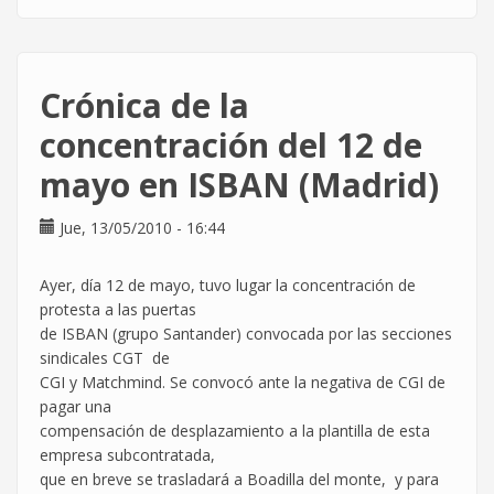
Condena
a
Atos
a
Crónica de la
la
reposición
concentración del 12 de
del
mayo en ISBAN (Madrid)
servicio
de
comedor
Jue, 13/05/2010 - 16:44
Ayer, día 12 de mayo, tuvo lugar la concentración de
protesta a las puertas
de ISBAN (grupo Santander) convocada por las secciones
sindicales CGT de
CGI y Matchmind. Se convocó ante la negativa de CGI de
pagar una
compensación de desplazamiento a la plantilla de esta
empresa subcontratada,
que en breve se trasladará a Boadilla del monte, y para