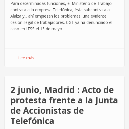
Para determinadas funciones, el Ministerio de Trabajo
contrata a la empresa Telefónica, ésta subcontrata a
Alalza y... ahí empiezan los problemas: una evidente
cesión ilegal de trabajadores. CGT ya ha denunciado el
caso en ITSS el 13 de mayo.
Lee más
sobre
CGT
convoca
huelga
indefinida
2 junio, Madrid : Acto de
en
Alalza:
protesta frente a la Junta
cesión
de Accionistas de
ilegal
en
Telefónica
el
Ministerio