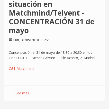
de
situación en
protesta
Matchmind/Telvent -
frente
a
CONCENTRACIÓN 31 de
la
Junta
mayo
de
Accionistas
Lun, 31/05/2010 - 12:29
de
Telefónica
Concentración el 31 de mayo de 18:30 a 20:30 en los
Cines UGC CC Méndez Álvaro - Calle Acanto, 2. Madrid.
CGT Matchmind
Lee más
sobre
Novedades
sobre