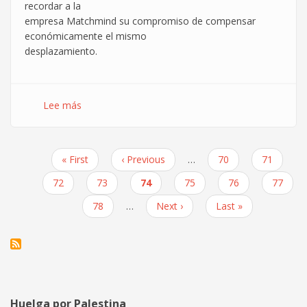
recordar a la
empresa Matchmind su compromiso de compensar
económicamente el mismo
desplazamiento.
Lee más
sobre
Crónica
de
la
Primera
« First
Página
‹ Previous
…
Page
70
Page
71
concentración
Paginación
página
anterior
del
Page
72
Page
73
Página
74
Page
75
Page
76
Page
77
12
actual
Page
78
…
Siguiente
Next ›
Última
Last »
de
página
página
mayo
en
ISBAN
(Madrid)
Huelga por Palestina