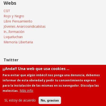
Webs
CGT
Rojo y Negro
Libre Pensamiento
Jóvenes Anarcosindicalistas
In...formación
Lsqueluchan
Memoria Libertaria
Twitter
¡¡Anda!! Una web que usa cookies ...
Tweets by @Informatica_CGT
Para evitar que algún imbécil nos ponga una denuncia, debemos
informar de esta obviedad y pedir tu consentimiento expreso
para la instalación de las mismas en su navegador. Disculpa las
Más info
molestias.
Powered by
Drupal
Contacto
Sí, estoy de acuerdo
No, gracias
Menú